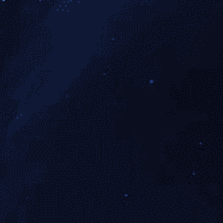
度农业与畜牧业发展趋势分析及展望
7-02
年农业与畜牧业的最新动态，分析未来发展趋势与应对策略，为从业者提供
农业与养殖行业动态：挑战与机遇并存
7-01
业和养殖行业的动态分析，探讨行业面临的挑战与机遇，为从业者提供前瞻