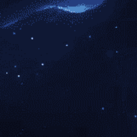
2023年
时间：2026-0
探索2023
2023年
时间：2026-0
2023年农