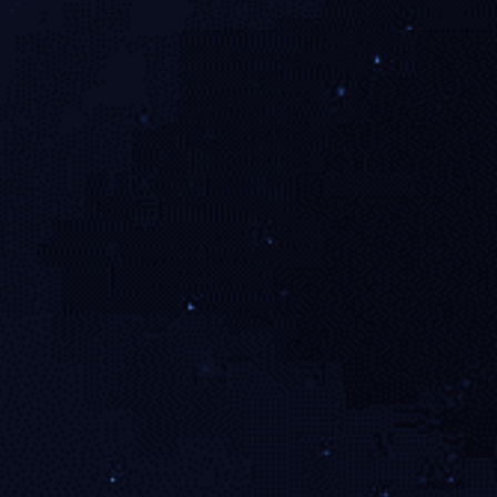
专业的行业洞察与建议。
性建议，助力实现可持续发展。