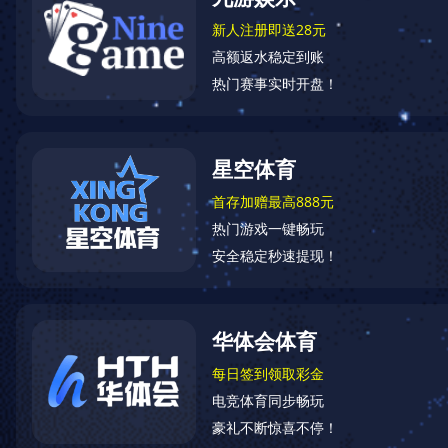
公司新闻
行业动态
2023年
时间：2026-0
探索2023