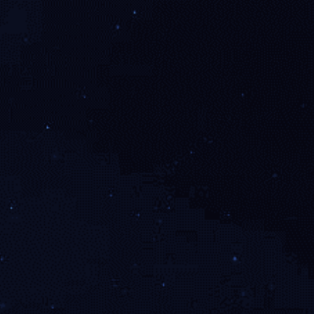
化能蛋比和原料组合，提升单位营养投入利用效率，减少不必要
定工艺与投喂建议配合，帮助客户改善整群一致性和出栏节奏。
支持，围绕日增重、料肉比和出栏率进行数据评估，帮助客户
合收益表现。
视频中心
新闻资讯
联系我们
公司新闻
我要留言