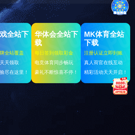
在线询价
QQ客服
我要留言