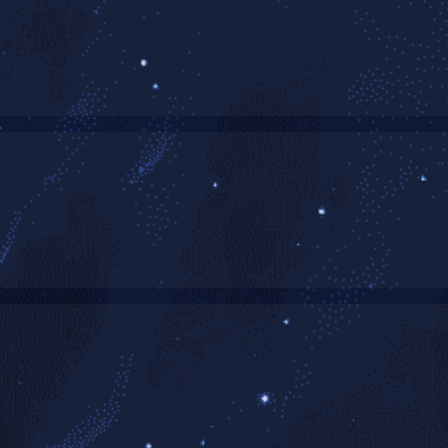
料
种猪料
预混料
育肥中后期平