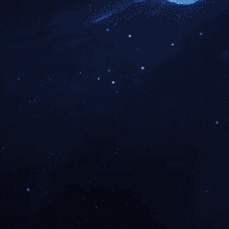
育肥中后期平衡料P104面向中后段出栏阶段，强调在控制
浪费。配方设计注重连续性，便于从前期日粮平稳切换，降低
产品可与场区日常管理协同，包括料线检查、饮水系统维护
持续修正细节。P104适合追求出栏稳定与综合效益平衡的客
在原料价格波动阶段，P104依托配方弹性管理机制维持核
项目运行期间可同步建立出栏节点评估机制，通过关键指标
同时可根据市场与原料变化进行策略联调，兼顾出栏品质和