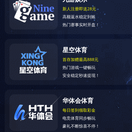
教槽料
保育料
保育后期料
育肥猪